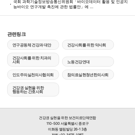
국회 과학기술정보방송통신위원회「바이오데이터 활용 및 인공지
능바이오 연구개발 촉진에 관한 법률안」에 ...
관련링크
연구공동체 건강과 대안
건강사회를 위한 약사회
건강사회를 위한 치과의
사회
노동건강연대
인도주의실천의사협의회
참의료실현청년한의사회
건강권 실현을 위한
행동하는 간호사회
건강권 실현을 위한 보건의료단체연합
110-500 서울특별시 종로구
이화동 엘림빌딩 26-1 3층
전화 : 02-3675-1987