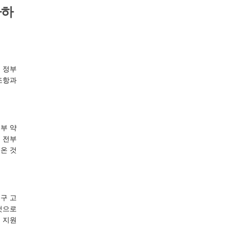
다하
 정부
 조항과
정부 약
래 전부
온 것
인구 고
 것으로
고 지원