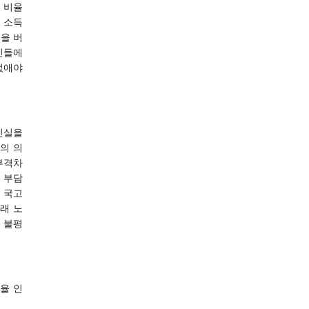
 비율
 소득
억을 버
민들에
없애야
진실을
의 의
부격차
 부담
 국고
래 노
 불평
율 인