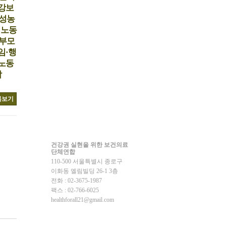
강보
성농
점노동
부모
임·행
노동
합
록보기
건강권 실현을 위한 보건의료
단체연합
110-500 서울특별시 종로구
이화동 엘림빌딩 26-1 3층
전화 : 02-3675-1987
팩스 : 02-766-6025
healthforall21@gmail.com