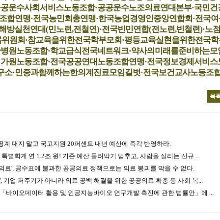
공공운수사회서비스노동조합·공공운수노조의료연대본부·국민건
조합연맹·전국농민회총연맹·한국농업경영인중앙연합회·전국여
해방실천연대(민노련,전철연)·전국빈민연합(전노련,빈철련)·노
목위원회·참교육을위한전국학부모회·평등교육실현을위한전국학
산병원노동조합·학교급식전국네트워크·약사의미래를준비하는모
평가원노동조합·전국공공연대노동조합연맹·전국정보경제서비스
구소·민중과함께하는한의계진료모임길벗·전국보건교사노동조
목
계 대지 말고 국고지원 20퍼센트 내년 예산에 즉각 반영하라.
별회계 연 1.2조 원! 기존 예산 돌려막기 멈추고, 사람을 살리는 신규 ...
의료', 공수표에 불과한 공공의료 정책으로는 의료 붕괴를 막을 수 없다.
, 기업 퍼주기가 아니라 의료 공백 해결을 위한 공공의료 확충 등 사회 복...
이오데이터 활용 및 인공지능바이오 연구개발 촉진에 관한 법률안」에 ...