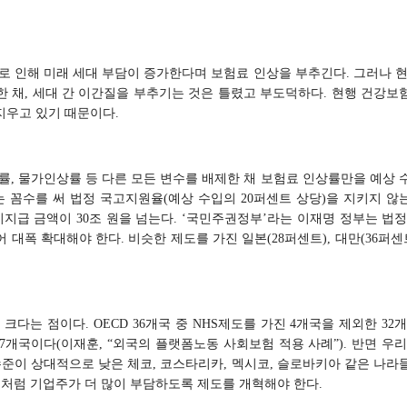
로 인해 미래 세대 부담이 증가한다며 보험료 인상을 부추긴다. 그러나 현
 채, 세대 간 이간질을 부추기는 것은 틀렸고 부도덕하다. 현행 건강보
지우고 있기 때문이다.
률, 물가인상률 등 다른 모든 변수를 배제한 채 보험료 인상률만을 예상 
는 꼼수를 써 법정 국고지원율(예상 수입의 20퍼센트 상당)을 지키지 않
미지급 금액이 30조 원을 넘는다. ‘국민주권정부’라는 이재명 정부는 법정
대폭 확대해야 한다. 비슷한 제도를 가진 일본(28퍼센트), 대만(36퍼센
크다는 점이다. OECD 36개국 중 NHS제도를 가진 4개국을 제외한 32
7개국이다(이재훈, “외국의 플랫폼노동 사회보험 적용 사례”). 반면 우
수준이 상대적으로 낮은 체코, 코스타리카, 멕시코, 슬로바키아 같은 나라
개국처럼 기업주가 더 많이 부담하도록 제도를 개혁해야 한다.