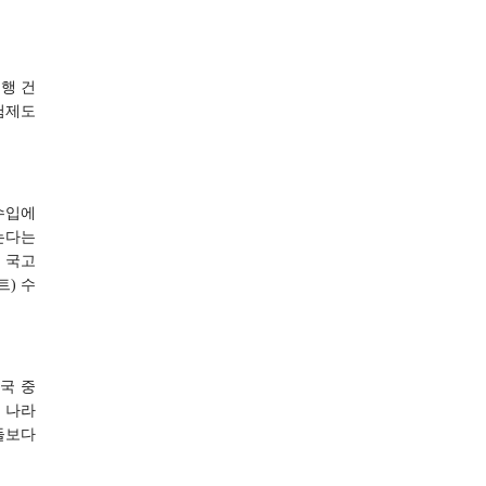
행 건
험제도
수입에
는다는
 국고
트) 수
개국 중
리 나라
들보다