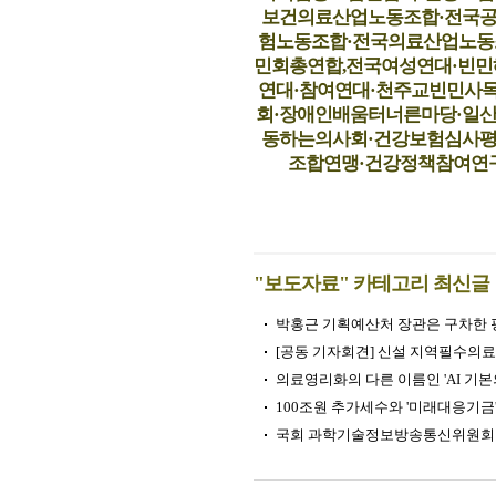
보건의료산업노동조합·전국
험노동조합·전국의료산업노동
민회총연합,전국여성연대·빈민
연대·참여연대·천주교빈민사
회·장애인배움터너른마당·일
동하는의사회·건강보험심사
조합연맹·건강정책참여연
"보도자료" 카테고리 최신글
박홍근 기획예산처 장관은 구차한 핑
[공동 기자회견] 신설 지역필수의료 특
의료영리화의 다른 이름인 'AI 기본
100조원 추가세수와 '미래대응기금'
국회 과학기술정보방송통신위원회「바