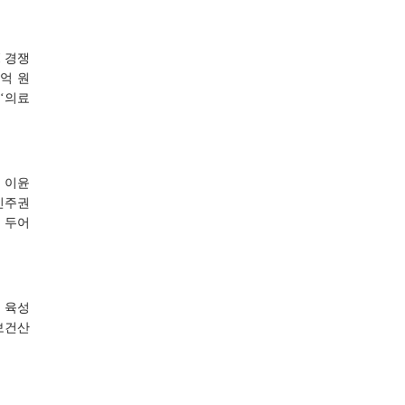
 경쟁
2억 원
‘의료
 이윤
민주권
 두어
 육성
보건산