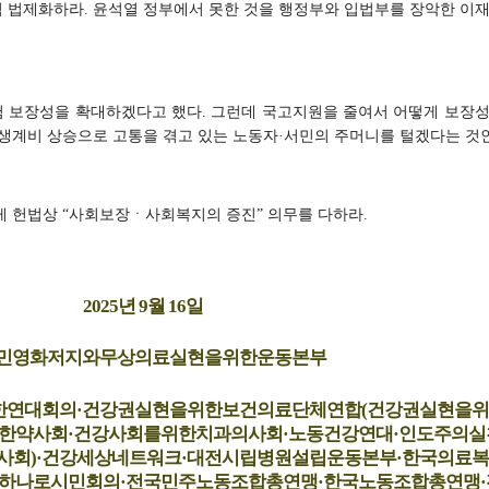
 법제화하라. 윤석열 정부에서 못한 것을 행정부와 입법부를 장악한 이재
 보장성을 확대하겠다고 했다. 그런데 국고지원을 줄여서 어떻게 보장성
생계비 상승으로 고통을 겪고 있는 노동자·서민의 주머니를 털겠다는 것
게 헌법상 “사회보장ㆍ사회복지의 증진” 의무를 다하라.
2025년 9월 16일
민영화저지와무상의료실현을위한운동본부
연대회의·건강권실현을위한보건의료단체연합(건강권실현을
한약사회·건강사회를위한치과의사회·노동건강연대·인도주의실
사회)·건강세상네트워크·대전시립병원설립운동본부·한국의료
하나로시민회의·전국민주노동조합총연맹·한국노동조합총연맹·