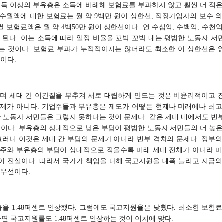
소득 이상의 부유층은 소득에 비례해 보험료를 부과하지 않고 훨씬 더 적은
수월액에 대한 보험료는 월 약 9백만 원이 상한선, 직장가입자의 보수 외
보험료액은 월 약 4백50만 원이 상한선이다. 연 수십억, 수백억, 수천
 된다. 이는 소득에 따라 일정 비율을 꼬박 꼬박 내는 평범한 노동자·서
는 것이다. 보험료 부과가 누적적이지는 않더라도 최소한 이 상한선은 
몫이다.
다며 세대 간 이간질을 부추겨 서로 대립하게 만드는 것은 비윤리적이고 
문제가 아니다. 기업주들과 부유층은 제도가 어떻든 현재나 미래에나 최고
한 노동자 서민들은 그렇지 못하다는 것이 문제다. 같은 세대 내에서도 빈
것이다. 부유층의 상대적으로 낮은 부담이 평범한 노동자 서민들의 더 높은
그러니 이것은 세대 간 부담의 문제가 아니라 빈부 격차의 문제다. 정부의
업주와 부유층의 부담이 상대적으로 적을수록 미래 세대 전체가 아니라 미
이 진실이다. 따라서 국가가 책임을 다해 국고지원을 대폭 늘리고 지금의
 우선이다.
 1.48퍼센트 인상했다. 그럼에도 국고지원율은 낮췄다. 최소한 보험료
 국고지원률도 1.48퍼센트 인상하는 것이 이치에 맞다.