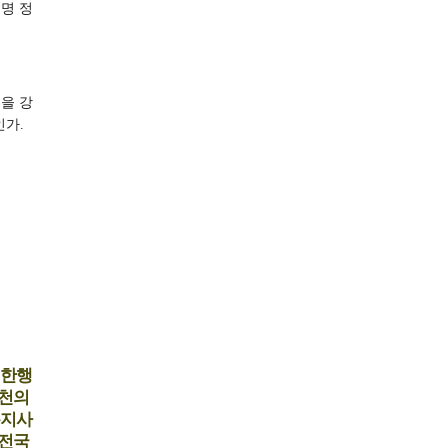
명 정
을 강
인가.
위한행
천의
복지사
전국