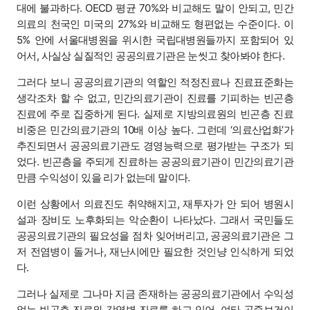
대에 불과하다. OECD 평균 70%와 비교해도 말이 안되고, 민간
의료의 천국인 미국의 27%와 비교해도 형편없는 수준이다. 이
5% 안에 서울대병원을 위시한 국립대병원들까지 포함되어 있
어서, 사실상 실질적인 공공의료기관은 눈씻고 찾아봐야 한다.
그러다 보니 공공의료기관의 역할인 적정진료나 진료표준화는
생각조차 할 수 없고, 민간의료기관이 진료를 기피하는 빈곤층
진료에 주로 집중하게 된다. 실제로 지방의료원의 빈곤층 진료
비중은 민간의료기관의 10배 이상 높다. 그런데 ‘의료산업화’가
추진되면서 공공의료기관도 경영능력으로 평가받는 구조가 되
었다. 빈곤층을 주되게 진료하는 공공의료기관이 민간의료기관
만큼 수익성이 있을 리가 없는데 말이다.
이런 상황에서 의료진도 취약해지고, 재투자가 안 되어 병원시
설과 장비도 노후화되는 악순환이 나타났다. 그래서 국민들도
공공의료기관의 필요성을 점차 잊어버리고, 공공의료기관은 그
저 전염병이 돌거나, 재난시에만 필요한 것인냥 인식하게 되었
다.
그러나 실제로 그나마 지금 존재하는 공공의료기관에서 수익성
없는 빈곤층 진료와 감염병 진료를 하고 있어, 여타 공중보건이