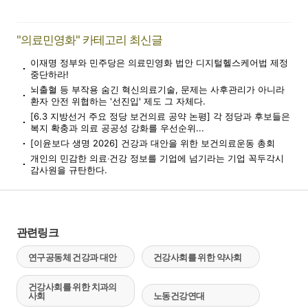
"의료민영화" 카테고리 최신글
이재명 정부와 민주당은 의료민영화 법안 디지털헬스케어법 제정
중단하라!
뇌출혈 등 부작용 숨긴 혁신의료기술, 문제는 사후관리가 아니라
환자 안전 위협하는 '선진입' 제도 그 자체다.
[6.3 지방선거 주요 정당 보건의료 공약 논평] 각 정당과 후보들은
복지 확충과 의료 공공성 강화를 우선순위...
[이윤보다 생명 2026] 건강과 대안을 위한 보건의료운동 총회
개인의 민감한 의료‧건강 정보를 기업에 넘기라는 기업 꼭두각시
감사원을 규탄한다.
관련링크
연구공동체 건강과 대안
건강사회를 위한 약사회
건강사회를 위한 치과의
사회
노동건강연대