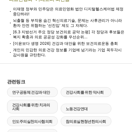
이재명 정부와 민주당은 의료민영화 법안 디지털헬스케어법 제정
중단하라!
뇌출혈 등 부작용 숨긴 혁신의료기술, 문제는 사후관리가 아니라
환자 안전 위협하는 '선진입' 제도 그 자체다.
[6.3 지방선거 주요 정당 보건의료 공약 논평] 각 정당과 후보들은
복지 확충과 의료 공공성 강화를 우선순위...
[이윤보다 생명 2026] 건강과 대안을 위한 보건의료운동 총회
개인의 민감한 의료‧건강 정보를 기업에 넘기라는 기업 꼭두각시
감사원을 규탄한다.
관련링크
연구공동체 건강과 대안
건강사회를 위한 약사회
건강사회를 위한 치과의
사회
노동건강연대
인도주의실천의사협의회
참의료실현청년한의사회