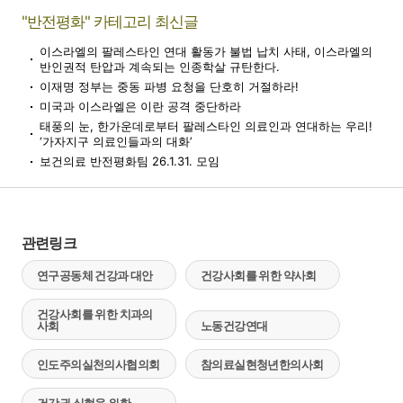
"반전평화" 카테고리 최신글
이스라엘의 팔레스타인 연대 활동가 불법 납치 사태, 이스라엘의
반인권적 탄압과 계속되는 인종학살 규탄한다.
이재명 정부는 중동 파병 요청을 단호히 거절하라!
미국과 이스라엘은 이란 공격 중단하라
태풍의 눈, 한가운데로부터 팔레스타인 의료인과 연대하는 우리!
‘가자지구 의료인들과의 대화’
보건의료 반전평화팀 26.1.31. 모임
관련링크
연구공동체 건강과 대안
건강사회를 위한 약사회
건강사회를 위한 치과의
사회
노동건강연대
인도주의실천의사협의회
참의료실현청년한의사회