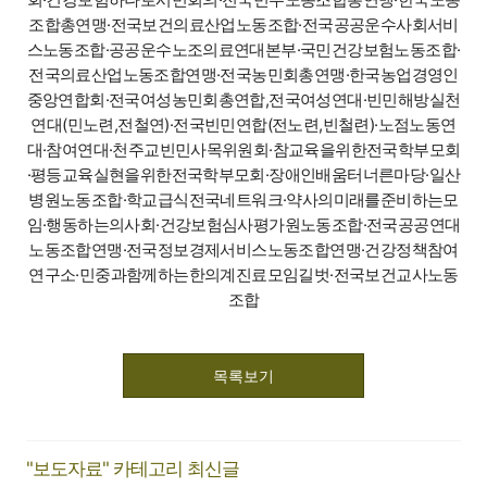
조합총연맹·전국보건의료산업노동조합·전국공공운수사회서비
스노동조합·공공운수노조의료연대본부·국민건강보험노동조합·
전국의료산업노동조합연맹·전국농민회총연맹·한국농업경영인
중앙연합회·전국여성농민회총연합,전국여성연대·빈민해방실천
연대(민노련,전철연)·전국빈민연합(전노련,빈철련)·노점노동연
대·참여연대·천주교빈민사목위원회·참교육을위한전국학부모회
·평등교육실현을위한전국학부모회·장애인배움터너른마당·일산
병원노동조합·학교급식전국네트워크·약사의미래를준비하는모
임·행동하는의사회·건강보험심사평가원노동조합·전국공공연대
노동조합연맹·전국정보경제서비스노동조합연맹·건강정책참여
연구소·민중과함께하는한의계진료모임길벗·전국보건교사노동
조합
목록보기
"보도자료" 카테고리 최신글