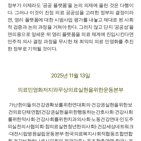
정부가 이제라도 ‘공공 플랫폼’을 논의 의제에 올린 것은 다행이
다. 그러나 이것이 진정 의료 공공성을 고려한 정부의 결정이라
면, 영리 플랫폼에 대한 시범사업 평가를 내놓고 제대로 된 사회
적 검증과 논의 과정을 거쳐야 한다. 그러지 않고 단지 ‘공공성’을
면피용으로 앞세운 뒤 영리 플랫폼을 의료 체계에 진입시킨다면
민주적 의사 결정 과정을 무시한 채 최악의 의료 민영화를 추진
한 정부로 기억될 것이다.
2025년 11월 13일
의료민영화저지와무상의료실현을위한운동본부
가난한이들의건강권확보를위한연대회의·건강권실현을위한보
건의료단체연합(건강권실현을위한행동하는간호사회·건강사회
를위한약사회·건강사회를위한치과의사회·노동건강연대·인도주
의실천의사협의회·참의료실현청년한의사회)·건강세상네트워크
·대전시립병원설립운동본부·한국의료복지사회적협동조합연합
회·건강보험하나로시민회의·전국민주노동조합총연맹·한국노동