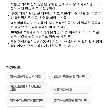
박홍근 기획예산처 장관은 구차한 핑계 대지 말고 국고지원 20퍼
센트 내년 예산에 즉각 반영하라.
[공동 기자회견] 신설 지역필수의료 특별회계 연 1.2조 원! 기존 예
산 돌려막기 멈추고, 사람을 살리는 신규 ...
의료영리화의 다른 이름인 'AI 기본의료', 공수표에 불과한 공공의
료 정책으로는 의료 붕괴를 막을 수 없다.
100조원 추가세수와 '미래대응기금', 기업 퍼주기가 아니라 의료
공백 해결을 위한 공공의료 확충 등 사회 복...
국회 과학기술정보방송통신위원회「바이오데이터 활용 및 인공지
능바이오 연구개발 촉진에 관한 법률안」에 ...
관련링크
연구공동체 건강과 대안
건강사회를 위한 약사회
건강사회를 위한 치과의
사회
노동건강연대
인도주의실천의사협의회
참의료실현청년한의사회