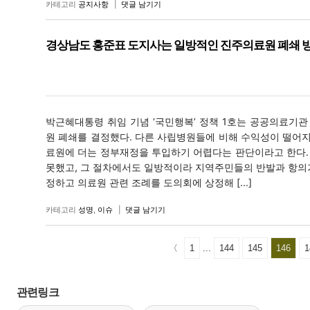
카테고리
공지사항
|
댓글 남기기
경상남도 홍준표 도지사는 일방적인 진주의료원 폐쇄 방
박근혜대통령 취임 기념 ‘국민행복’ 정책 1호는 공공의료기관
원 폐쇄를 결정했다. 다른 사립병원들에 비해 수익성이 떨어
료원에 더는 정부재정을 투입하기 어렵다는 판단이라고 한다.
못했고, 그 절차에서도 일방적이라 지역주민들의 반발과 항의
정하고 의료원 관련 조례를 도의회에 상정해 [...]
카테고리
성명
,
이슈
|
댓글 남기기
〈
1
...
144
145
146
1
관련링크