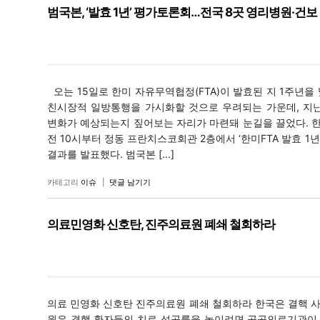
범국본, ‘발효 1년’ 평가토론회…전국 8곳 영리병원·건
오는 15일로 한미 자유무역협정(FTA)이 발효된 지 1주년을
친시장적 일방통행을 가시화할 것으로 우려되는 가운데, 지난
변화가 예상되는지 짚어보는 자리가 마련돼 눈길을 끌었다. 한
전 10시부터 정동 프란치스코회관 2층에서 ‘한미FTA 발효 1
결과를 발표했다. 범국본 [...]
카테고리
이슈
|
댓글 남기기
의료민영화 신호탄, 진주의료원 폐쇄 철회하라
의료 민영화 신호탄 진주의료원 폐쇄 철회하라 한국은 결핵 사망
원은 결핵 환자들의 치료 성공률을 높이려면 공공의료기관이