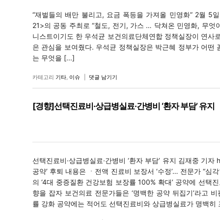
“재벌들의 배만 불리고, 요금 폭등을 가져올 민영화” 2월
21>의 공동 주최로 “철도, 전기, 가스 … 닥쳐온 민영화, 무엇
니스트이기도 한 우석균 보건의료단체연합 정책실장이 연사로 나
은 관심을 보여줬다. 우석균 정책실장은 박근혜 정부가 어떤 
는 무엇을 [...]
카테고리
기타
,
이슈
|
댓글 남기기
[경향]선택진료비·상급병실료·간병비 ‘환자 부담’ 유지
선택진료비·상급병실료·간병비 ‘환자 부담’ 유지 김재중 기자 her
공약’ 후퇴 내용은 ㆍ전액 진료비 보장서 ‘수정’… 전문가 “
의 ‘4대 중증질환 건강보험 보장률 100% 확대’ 공약에 선
향을 잡자 보건의료 전문가들은 ‘명백한 공약 뒤집기’라고 비
률 강화 공약에는 적어도 선택진료비와 상급병실료가 명백히 포함