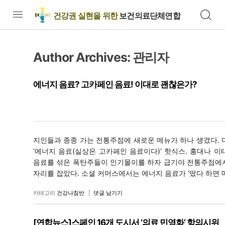
건강권 실현을 위한
보건의료단체연합
Author Archives:
관리자
에너지 음료? 고카페인 음료! 이대로 괜찮은가?
지인들과 종종 가는 전통주점에 새로운 메뉴가 하나 생겼다. 
‘에너지 음료(실상은 고카페인 음료이다)’ 핫식스. 홍대나 이태
음료를 섞은 폭탄주들이 인기몰이를 하자 급기야 전통주점에서
자리를 잡았다. 소셜 커머스에서는 에너지 음료가 ‘떴다 하면 매진
카테고리
건강나침반
|
댓글 남기기
[연합뉴스]스페인 16개 도시서 ‘의료 민영화’ 항의시위