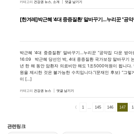
카테고리
건강권 뉴스
,
소개
|
댓글 남기기
[한겨레]박근혜 ‘4대 중증질환’ 말바꾸기…누리꾼 “공약
박근혜 ‘4대 중증질환’ 말바꾸기…누리꾼 “공약집 다운 받아놨다” 등록
16:09 박근혜 당선인 박, 4대 중증질환 국가보장 말바꾸
년 한 해 동안 암환자 의료비만 해도 1조5000억원이 됩니다. 
원을 제시한 것은 불가능한 수치입니다.”(문재인 후보) “그
이 [...]
카테고리
건강권 뉴스
|
댓글 남기기
〈
1
...
145
146
147
1
관련링크